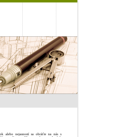
k alebo nejasností sa obráťte na nás s