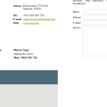
dôverou. Naši odborníci
kontaktoch.
Adresa:
Priemyselná 2757/4/A
Šamorín, 93101
Meno:
Tel.:
+421 910 595 726
Adresa:
E-mail:
stolarstvopecos@gmail.com
E-Mail:
Web:
www.pecos.sk
Správa:
á
Mátyás Nagy
zákaznícky servis
Mob.: 0910 595 726