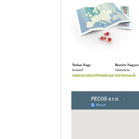
Štefan Nagy
Beatrix Nagyov
konateľ
fakturácia
stolarstvopecos@gmail.com
bea@pecos.sk