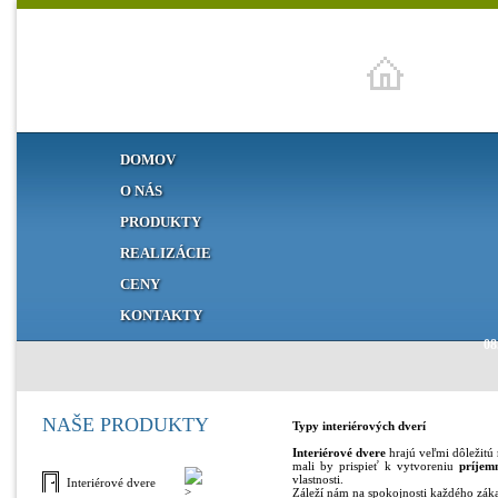
DOMOV
O NÁS
PRODUKTY
REALIZÁCIE
CENY
KONTAKTY
08
NAŠE PRODUKTY
Typy interiérových dverí
Interiérové dvere
hrajú veľmi dôležitú 
mali by prispieť k vytvoreniu
príjem
vlastnosti.
Interiérové dvere
Záleží nám na spokojnosti každého záka