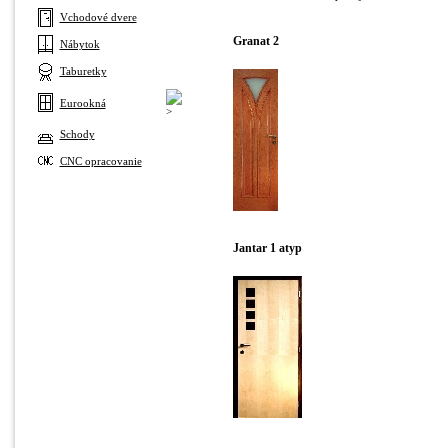
Vchodové dvere
Granat 2
Nábytok
Taburetky
Eurookná
Schody
CNC opracovanie
Jantar 1 atyp